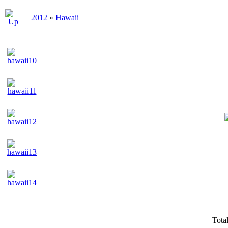
2012
»
Hawaii
Tota