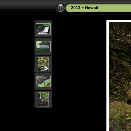
2012
»
Hawaii